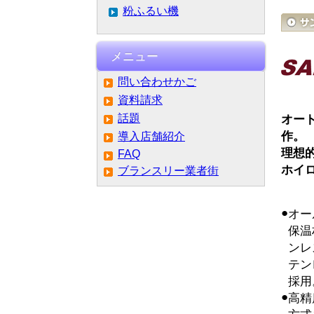
粉ふるい機
メニュー
問い合わせかご
資料請求
話題
オー
作。
導入店舗紹介
理想
FAQ
ホイ
ブランスリー業者街
●
オー
保温
ンレ
テン
採用
●
高精