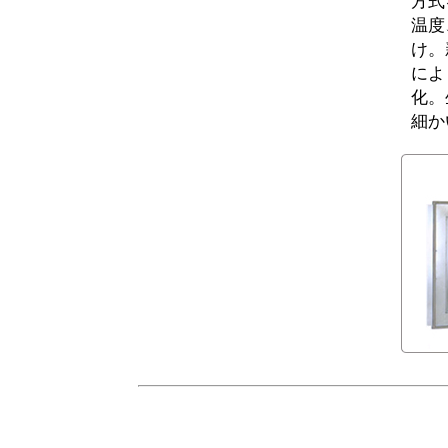
方式
温度
け。
によ
化。
細か