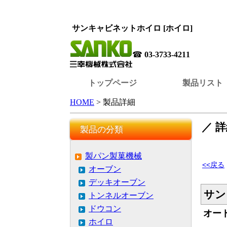
サンキャビネットホイロ [ホイロ]
☎
03-3733-4211
トップページ
製品リスト
HOME
> 製品詳細
／ 
製品の分類
製パン製菓機械
<<戻る
オーブン
デッキオーブン
サン
トンネルオーブン
ドウコン
オー
ホイロ