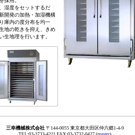
を採用。
、湿度をセットするだ
新開発の加熱・加湿機構
り庫内の度分布を均一
生地の乾きを抑え、きめ
い生地理を行います。
三幸機械株式会社
〒144-0055 東京都大田区仲六郷1-4-9
TEL:03-3733-4211 FAX:03-3732-0427 (
master
)